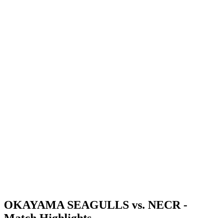
Dove guardare
Programma
Squadre
Classifica
Statistiche
News
Stagione
❮
Stagione 2025-2026
Stagione 2024-2025
OKAYAMA SEAGULLS vs. NECR -
Match Highlights