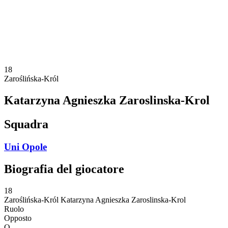
Statistiche
News
Stagione
❮
Stagione 2025-2026
Stagione 2024-2025
18
Zaroślińska-Król
Katarzyna Agnieszka Zaroslinska-Krol
Squadra
Uni Opole
Biografia del giocatore
18
Zaroślińska-Król
Katarzyna Agnieszka Zaroslinska-Krol
Ruolo
Opposto
O