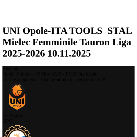
❮
Stagione 2025-2026
Stagione 2024-2025
UNI Opole-ITA TOOLS STAL
Mielec Femminile Tauron Liga
2025-2026 10.11.2025
Risultati
Opole,
Polonia
-
10 Nov 2025 -
17:30
Ora locale
Girone all'italiana - Fase preliminare - Femminile #28
Uni Opole
OPO