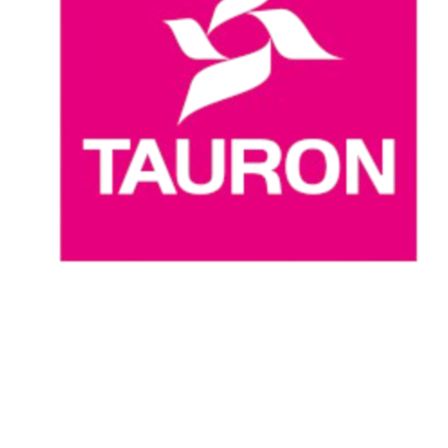
Dove guardare
Programma
Squadre
Classifica
Statistiche
News
Stagione