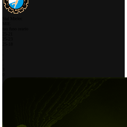
Stal Mielec
MIE
tuo fuso orario
25
-
21
25
-
23
25
-
18
-
-
-
-
3
0