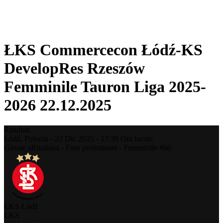
❮
Stagione 2025-2026
Stagione 2024-2025
ŁKS Commercecon Łódź-KS
DevelopRes Rzeszów
Femminile Tauron Liga 2025-
2026 22.12.2025
Risultati
Łódź,
Polonia
-
22 Dic 2025 -
17:30
Ora locale
Girone all'italiana - Fase preliminare - Femminile #66
ŁKS Łódź
LKS