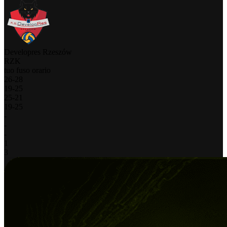
Developres Rzeszów
RZK
tuo fuso orario
26
-
28
19
-
25
25
-
21
19
-
25
-
-
-
1
3