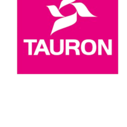
Dove guardare
Programma
Squadre
Classifica
Statistiche
News
Stagione