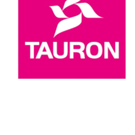
Dove guardare
Programma
Squadre
Classifica
Statistiche
News
Stagione