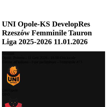
❮
Stagione 2025-2026
Stagione 2024-2025
UNI Opole-KS DevelopRes
Rzeszów Femminile Tauron
Liga 2025-2026 11.01.2026
Risultati
Opole,
Polonia
-
11 Gen 2026 -
18:00
Ora locale
Girone all'italiana - Fase preliminare - Femminile #73
Uni Opole
OPO