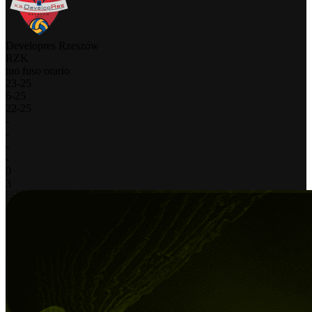
Developres Rzeszów
RZK
tuo fuso orario
23
-
25
6
-
25
22
-
25
-
-
-
-
0
3