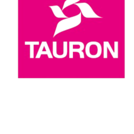
Dove guardare
Programma
Squadre
Classifica
Statistiche
News
Stagione