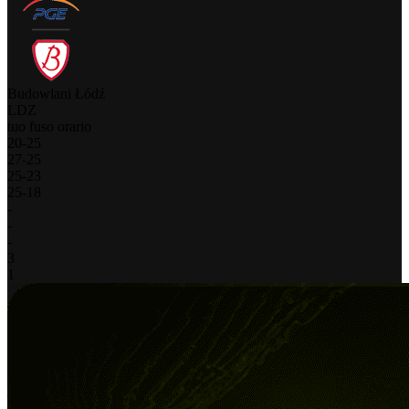
Budowlani Łódź
LDZ
tuo fuso orario
20
-
25
27
-
25
25
-
23
25
-
18
-
-
-
3
1