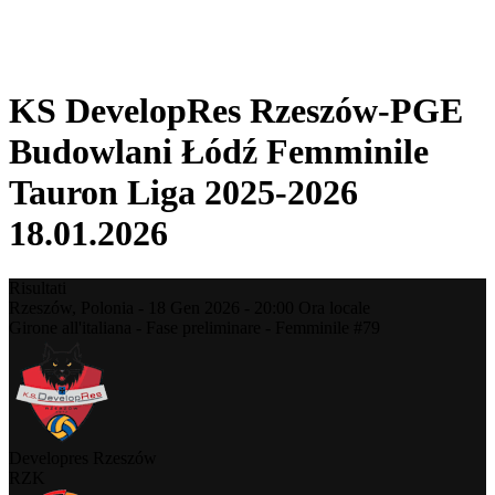
❮
Stagione 2025-2026
Stagione 2024-2025
KS DevelopRes Rzeszów-PGE
Budowlani Łódź Femminile
Tauron Liga 2025-2026
18.01.2026
Risultati
Rzeszów,
Polonia
-
18 Gen 2026 -
20:00
Ora locale
Girone all'italiana - Fase preliminare - Femminile #79
Developres Rzeszów
RZK