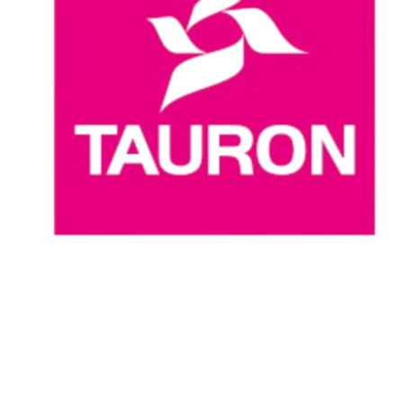
Dove guardare
Programma
Squadre
Classifica
Statistiche
News
Stagione