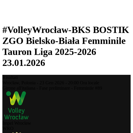
❮
Stagione 2025-2026
Stagione 2024-2025
#VolleyWrocław-BKS BOSTIK
ZGO Bielsko-Biała Femminile
Tauron Liga 2025-2026
23.01.2026
Risultati
Wrocław,
Polonia
-
23 Gen 2026 -
20:00
Ora locale
Girone all'italiana - Fase preliminare - Femminile #89
Impel Wrocław
WRO