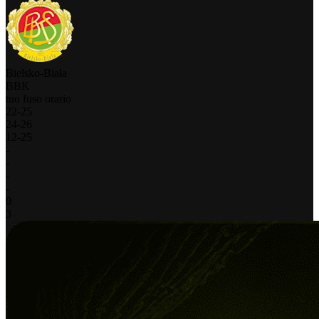
Bielsko-Biała
BBK
tuo fuso orario
22
-
25
24
-
26
12
-
25
-
-
-
-
0
3