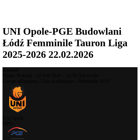
❮
Stagione 2025-2026
Stagione 2024-2025
UNI Opole-PGE Budowlani
Łódź Femminile Tauron Liga
2025-2026 22.02.2026
Risultati
Opole,
Polonia
-
22 Feb 2026 -
12:30
Ora locale
Girone all'italiana - Fase preliminare - Femminile #105
Uni Opole
OPO