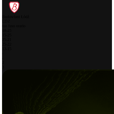
Budowlani Łódź
LDZ
tuo fuso orario
18
-
25
15
-
25
25
-
21
25
-
22
13
-
15
-
-
2
3