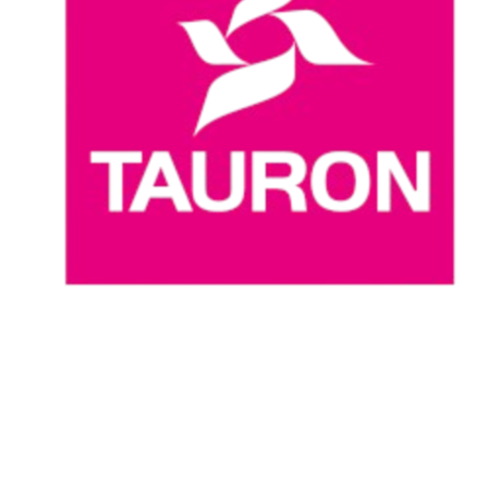
Dove guardare
Programma
Squadre
Classifica
Statistiche
News
Stagione