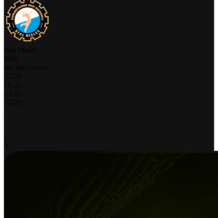
Stal Mielec
MIE
tuo fuso orario
25
-
20
19
-
25
23
-
25
22
-
25
-
-
-
1
3