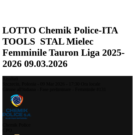
❮
Stagione 2025-2026
Stagione 2024-2025
LOTTO Chemik Police-ITA
TOOLS STAL Mielec
Femminile Tauron Liga 2025-
2026 09.03.2026
Risultati
Szczecin,
Polonia
-
09 Mar 2026 -
17:30
Ora locale
Girone all'italiana - Fase preliminare - Femminile #131
Chemik Police
CPO