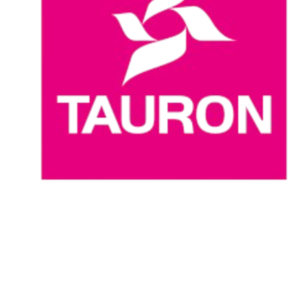
Dove guardare
Programma
Squadre
Classifica
Statistiche
News
Stagione