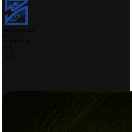
Pałac Bydgoszcz
BYD
tuo fuso orario
25
-
9
25
-
20
25
-
16
-
-
-
-
3
0