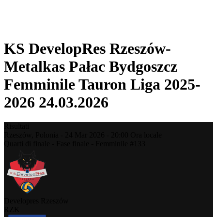
❮
Stagione 2025-2026
Stagione 2024-2025
KS DevelopRes Rzeszów-
Metalkas Pałac Bydgoszcz
Femminile Tauron Liga 2025-
2026 24.03.2026
Risultati
Rzeszów,
Polonia
-
24 Mar 2026 -
20:00
Ora locale
Quarti di finale - Fase finale - Femminile #133
Developres Rzeszów
RZK