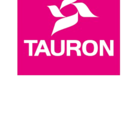
Dove guardare
Programma
Squadre
Classifica
Statistiche
News
Stagione