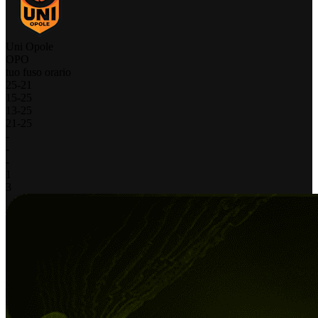
Uni Opole
OPO
tuo fuso orario
25
-
21
15
-
25
13
-
25
21
-
25
-
-
-
1
3