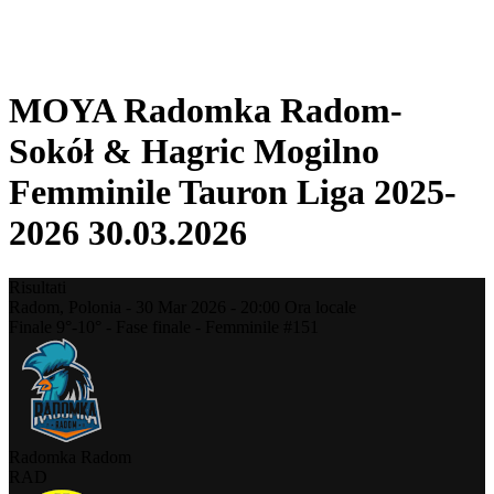
❮
Stagione 2025-2026
Stagione 2024-2025
MOYA Radomka Radom-
Sokół & Hagric Mogilno
Femminile Tauron Liga 2025-
2026 30.03.2026
Risultati
Radom,
Polonia
-
30 Mar 2026 -
20:00
Ora locale
Finale 9°-10° - Fase finale - Femminile #151
Radomka Radom
RAD