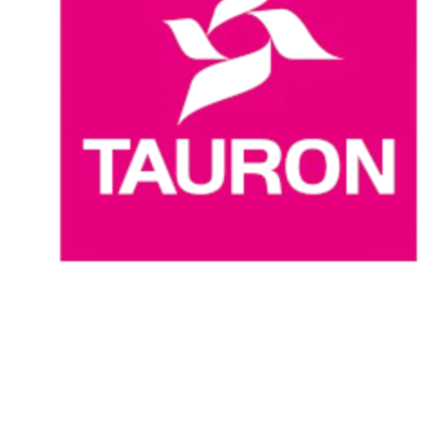
Dove guardare
Programma
Squadre
Classifica
Statistiche
News
Stagione