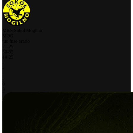
MKS Sokol Mogilno
MOG
tuo fuso orario
21
-
25
30
-
32
19
-
25
-
-
-
-
0
3