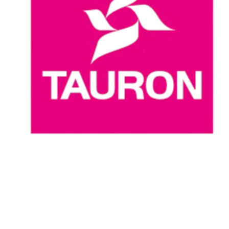
Dove guardare
Programma
Squadre
Classifica
Statistiche
News
Stagione