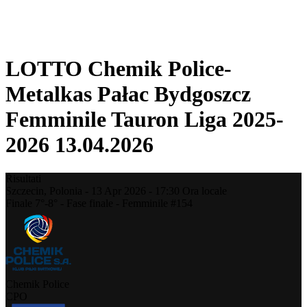
❮
Stagione 2025-2026
Stagione 2024-2025
LOTTO Chemik Police-
Metalkas Pałac Bydgoszcz
Femminile Tauron Liga 2025-
2026 13.04.2026
Risultati
Szczecin,
Polonia
-
13 Apr 2026 -
17:30
Ora locale
Finale 7°-8° - Fase finale - Femminile #154
Chemik Police
CPO