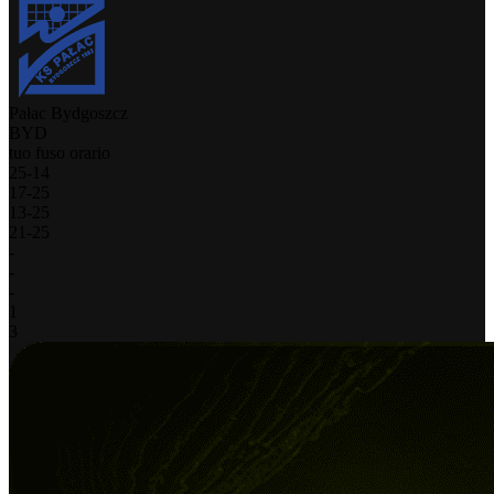
Pałac Bydgoszcz
BYD
tuo fuso orario
25
-
14
17
-
25
13
-
25
21
-
25
-
-
-
1
3