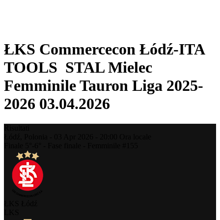
❮
Stagione 2025-2026
Stagione 2024-2025
ŁKS Commercecon Łódź-ITA
TOOLS STAL Mielec
Femminile Tauron Liga 2025-
2026 03.04.2026
Risultati
Łódź,
Polonia
-
03 Apr 2026 -
20:00
Ora locale
Finale 5°-6° - Fase finale - Femminile #155
ŁKS Łódź
LKS