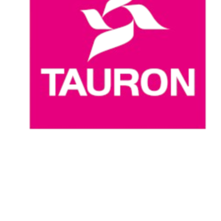
Dove guardare
Programma
Squadre
Classifica
Statistiche
News
Stagione