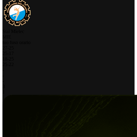
Stal Mielec
MIE
tuo fuso orario
27
-
25
25
-
17
18
-
25
25
-
22
-
-
-
3
1