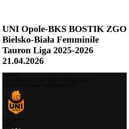
❮
Stagione 2025-2026
Stagione 2024-2025
UNI Opole-BKS BOSTIK ZGO
Bielsko-Biała Femminile
Tauron Liga 2025-2026
21.04.2026
Risultati
Opole,
Polonia
-
21 Apr 2026 -
17:30
Ora locale
3° posto - Fase finale - Femminile #160
Uni Opole
OPO