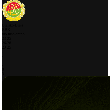
Bielsko-Biała
BBK
tuo fuso orario
23
-
25
26
-
28
23
-
25
-
-
-
-
0
3