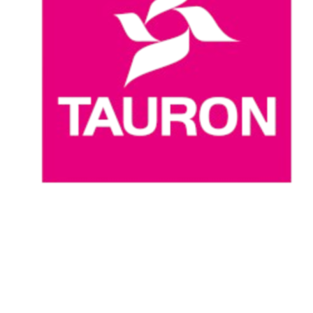
Dove guardare
Programma
Squadre
Classifica
Statistiche
News
Stagione