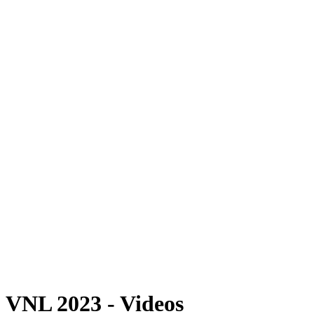
Dove guardare
Programma
Squadre
Classifica
Statistiche
Statistiche finali
News
Foto
Stagione 2023
❮
Stagione 2026
Stagione 2025
Stagione 2024
Stagione 2023
Stagione 2022
Stagione 2021
Video
Torneo
VNL 2023 - Videos