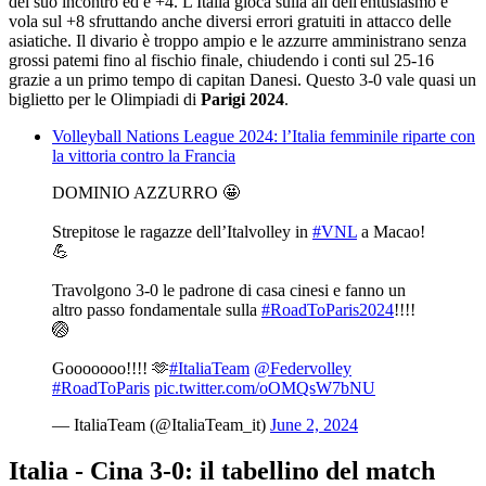
del suo incontro ed è +4. L'Italia gioca sulla ali dell'entusiasmo e
vola sul +8 sfruttando anche diversi errori gratuiti in attacco delle
asiatiche. Il divario è troppo ampio e le azzurre amministrano senza
grossi patemi fino al fischio finale, chiudendo i conti sul 25-16
grazie a un primo tempo di capitan Danesi. Questo 3-0 vale quasi un
biglietto per le Olimpiadi di
Parigi 2024
.
Volleyball Nations League 2024: l’Italia femminile riparte con
la vittoria contro la Francia
DOMINIO AZZURRO 🤩
Strepitose le ragazze dell’Italvolley in
#VNL
a Macao!
💪
Travolgono 3-0 le padrone di casa cinesi e fanno un
altro passo fondamentale sulla
#RoadToParis2024
!!!!
🏐
Gooooooo!!!! 🫶
#ItaliaTeam
@Federvolley
#RoadToParis
pic.twitter.com/oOMQsW7bNU
— ItaliaTeam (@ItaliaTeam_it)
June 2, 2024
Italia - Cina 3-0: il tabellino del match