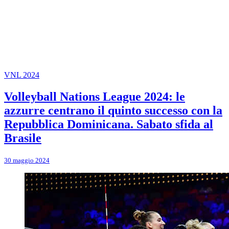
VNL 2024
Volleyball Nations League 2024: le
azzurre centrano il quinto successo con la
Repubblica Dominicana. Sabato sfida al
Brasile
30 maggio 2024