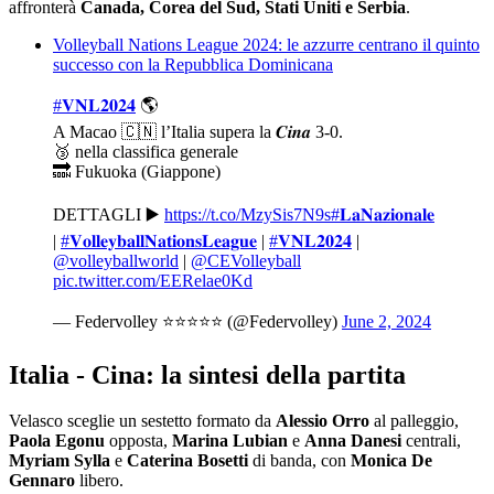
affronterà
Canada, Corea del Sud, Stati Uniti e Serbia
.
Volleyball Nations League 2024: le azzurre centrano il quinto
successo con la Repubblica Dominicana
#𝐕𝐍𝐋𝟐𝟎𝟐𝟒
🌎
A Macao 🇨🇳 l’Italia supera la 𝑪𝒊𝒏𝒂 3-0.
🥉 nella classifica generale
🔜 Fukuoka (Giappone)
DETTAGLI ▶️
https://t.co/MzySis7N9s
#𝐋𝐚𝐍𝐚𝐳𝐢𝐨𝐧𝐚𝐥𝐞
|
#𝐕𝐨𝐥𝐥𝐞𝐲𝐛𝐚𝐥𝐥𝐍𝐚𝐭𝐢𝐨𝐧𝐬𝐋𝐞𝐚𝐠𝐮𝐞
|
#𝐕𝐍𝐋𝟐𝟎𝟐𝟒
|
@volleyballworld
|
@CEVolleyball
pic.twitter.com/EERelae0Kd
— Federvolley ⭐️⭐️⭐️⭐️⭐️ (@Federvolley)
June 2, 2024
Italia - Cina: la sintesi della partita
Velasco sceglie un sestetto formato da
Alessio Orro
al palleggio,
Paola Egonu
opposta,
Marina Lubian
e
Anna Danesi
centrali,
Myriam Sylla
e
Caterina Bosetti
di banda, con
Monica De
Gennaro
libero.