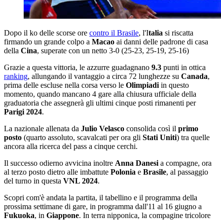
Dopo il ko delle scorse ore
contro il Brasile
, l'I
talia
si riscatta
firmando un grande colpo a
Macao
ai danni delle padrone di casa
della
Cina
, superate con un netto 3-0 (25-23, 25-19, 25-16)
Grazie a questa vittoria, le azzurre guadagnano
9.3
punti in ottica
ranking
, allungando il vantaggio a circa 72 lunghezze su
Canada
,
prima delle escluse nella corsa verso le
Olimpiadi
in questo
momento, quando mancano 4 gare alla chiusura ufficiale della
graduatoria che assegnerà gli ultimi cinque posti rimanenti per
Parigi 2024
.
La nazionale allenata da
Julio Velasco
consolida così il
primo
posto
(quarto assoluto, scavalcati per ora gli
Stati Uniti
) tra quelle
ancora alla ricerca del pass a cinque cerchi.
Il successo odierno avvicina inoltre
Anna Danesi
a compagne, ora
al terzo posto dietro alle imbattute
Polonia
e
Brasile
, al passaggio
del turno in questa
VNL 2024
.
Scopri com'è andata la partita, il tabellino e il programma della
prossima settimane di gare, in programma dall'11 al 16 giugno a
Fukuoka
, in
Giappone
. In terra nipponica, la compagine tricolore