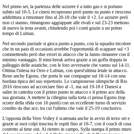
Nel primo set, la partenza delle azzurre è a tutto gas e si portano
subito sul 10-5. Le cinesi recuperano però punto su punto e riescono
addirittura a rimontare fino al 20-18 che vale il +2. Le azzurre però
non ci stanno, rimangono aggrappate alle rivali e sul 23-23 mettono
di nuovo la testa avanti, chiudendo poi i conti grazie a un primo
tempo di Lubian.
Nel secondo parziale si gioca punto a punto, con la squadra tricolore
che in un paio di occasioni avrebbe l'opportunità di scappare sul +3
commettendo però due errori in attacco che la fanno rimanere con il
minimo vantaggio. Il mini-break arriva grazie a un goffa doppia in
palleggio delle asiatiche, con le loro avversarie che vanno sul 14-11.
Ottima l'intesa tra Orro e Lubian, con quest'ultima letale in attacco.
Bene anche Egonu, che porta le sue compagne sul 18-14 con una
bordata tipica del suo repertorio. Le campionesse olimpiche di Rio
2016 riescono ad accorciare fino al -1, ma sul 19-18 è Danesi a
salire in cattedra con il primo punto in attacco e il primo ace della
sua giornata. A mettere la ciliegina sulla torta ci pensa Egonu (top
scorer della sfida con 16 punti) con un eccellente turno di servizio
condito da due ace, tra cui l'ultimo che vale il 25-19 conclusivo.
L'opposta della Vero Volley è scatenata anche in avvio di terzo set e
grazie ai suoi colpi trascina le ospiti fino al 10-7, con il coach di casa
costretto al time out. Al rientro in campo, Sylla stampa il primo muro