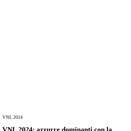
Dove guardare
Programma
Squadre
Classifica
Statistiche
Statistiche finali
News
Stagione 2024
❮
Stagione 2026
Stagione 2025
Stagione 2024
Stagione 2023
Stagione 2022
Stagione 2021
Video
Torneo
VNL 2024
VNL 2024: azzurre dominanti con la