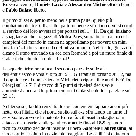
Russo
al centro,
Daniele Lavia
e
Alessandro Michieletto
di banda
e
Fabio Balaso
libero.
Il primo di set è, per lo meno nella prima parte, quello più
combattuto dei tre. Gli asiatici partono bene e sfruttano diversi errori
al servizio dei loro avversari per portarsi sul 14-11. Da qui, iniziano
a sbagliare anche i ragazzi di
Motta Paes
, soprattutto in attacco. I
campioni del mondo in carica ne approfittano per trovare un mini
break di 5-1 che sancisce la definitiva rimonta. Nel finale, gli azzurri
alzano il ritmo trovando un ace con Romanò e poi un muro finale di
Galassi che chiude i conti sul 25-19.
La squadra tricolore gioca il secondo parziale sulle ali
dell'entusiasmo e vola subito sul 5-1. Gli iraniani tornano sul -2, ma
il doppio ace di uno scatenato Michieletto riporta il team di Fefè De
Giorgi sul 12-7. Il distacco di 5 punti si rivelerà decisivo e
aumenterà ancora. Un primo tempo di Galassi chiude il parziale sul
25-18.
Nel terzo set, la differenza tra le due contendenti appare ancor più
netta, con l'Italia che si porta subito sull'8-2 sfruttando un turno al
servizio favorevole firmato da Romanò. Gli asiatici sbagliano in
attacco e il divario si allarga ulteriormente fino al 18-9, quando il
tecnico azzurro decide di inserire il libero
Gabriele Laurenzano
, al
suo esordio assoluto in nazionale maggiore. Le ostilità si chiudono