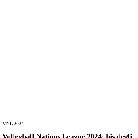
Dove guardare
Programma
Squadre
Classifica
Statistiche
Statistiche finali
News
Stagione 2024
❮
Stagione 2026
Stagione 2025
Stagione 2024
Stagione 2023
Stagione 2022
Stagione 2021
Video
Torneo
VNL 2024
Volleyball Nations League 2024: bis degli