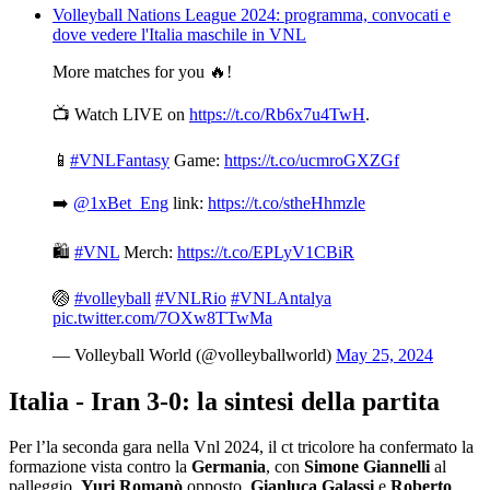
Volleyball Nations League 2024: programma, convocati e
dove vedere l'Italia maschile in VNL
More matches for you 🔥!
📺 Watch LIVE on
https://t.co/Rb6x7u4TwH
.
📱
#VNLFantasy
Game:
https://t.co/ucmroGXZGf
➡️
@1xBet_Eng
link:
https://t.co/stheHhmzle
🛍️
#VNL
Merch:
https://t.co/EPLyV1CBiR
🏐
#volleyball
#VNLRio
#VNLAntalya
pic.twitter.com/7OXw8TTwMa
— Volleyball World (@volleyballworld)
May 25, 2024
Italia - Iran 3-0: la sintesi della partita
Per l’la seconda gara nella Vnl 2024, il ct tricolore ha confermato la
formazione vista contro la
Germania
, con
Simone Giannelli
al
palleggio,
Yuri Romanò
opposto,
Gianluca Galassi
e
Roberto