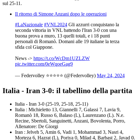
sul 25-11.
Il ritorno di Simone Anzani dopo le operazioni
#LaNazionale
#VNL2024
Gli azzurri conquistano la
seconda vittoria in VNL battendo l'Iran 3-0 con una
buona prova a muro, 13 quelli totali, e i 18 punti
personali di Romanò. Domani alle 19 italiane la terza
sfida col Giappone.
News ->
https://t.co/WcDm1UZLZW
pic.twitter.com/0eWqoeGag9
— Federvolley ⭐️⭐️⭐️⭐️⭐️ (@Federvolley)
May 24, 2024
Italia - Iran 3-0: il tabellino della partita
Italia - Iran 3-0 (25-19, 25-18, 25-11)
Italia : Michieletto 13, Giannelli 7, Galassi 7, Lavia 9,
Romanò 18, Russo 6, Balaso (L), Laurenzano (L). N.e.
Recine, Sbertoli, Sanguinetti, Anzani, Bovolenta, Porro,
Allenatore: De Giorgi
Iran : Jelveh 5, Amin 6, Vadi 1, Mohammad 3, Nasri 4,
Morteza 6, Hazrat (L), Poriya 0, Milad 4, Barbast 2, Javad 0.