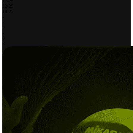
17
-
25
12
-
25
14
-
25
-
-
-
-
0
3