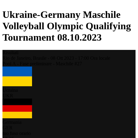
Ukraine-Germany Maschile
Volleyball Olympic Qualifying
Tournament 08.10.2023
Risultati
Rio de Janeiro,
Brasile
-
08 Ott 2023 -
17:00
Ora locale
Pool A - Fase preliminare - Maschile #27
Ucraina
UKR
Germania
GER
tuo fuso orario