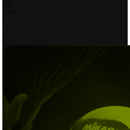
25
-
21
25
-
22
25
-
18
-
-
-
-
3
0