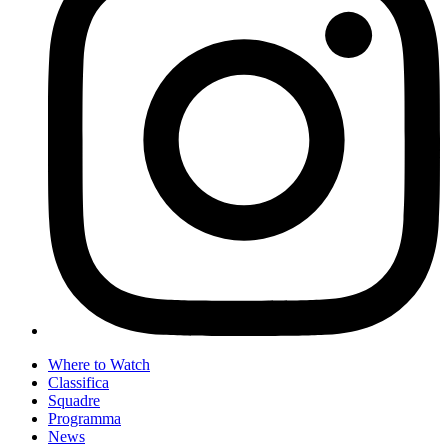
Where to Watch
Classifica
Squadre
Programma
News