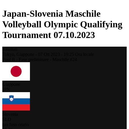
Japan-Slovenia Maschile
Volleyball Olympic Qualifying
Tournament 07.10.2023
Risultati
Tokyo,
Giappone
-
07 Ott 2023 -
19:25
Ora locale
Pool B - Fase preliminare - Maschile #24
Giappone
JPN
Slovenia
SLO
tuo fuso orario