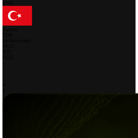
RWA
Turchia
TUR
tuo fuso orario
10
-
25
9
-
25
16
-
25
-
-
-
-
0
3