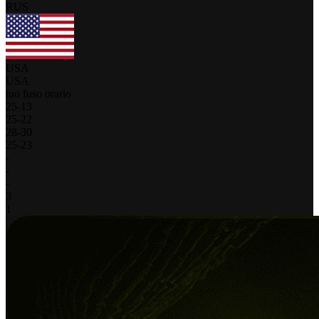
RUS
USA
USA
tuo fuso orario
25
-
13
25
-
22
28
-
30
25
-
23
-
-
-
3
1