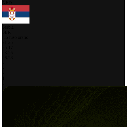
NED
Serbia
SER
tuo fuso orario
21
-
25
25
-
17
23
-
25
26
-
28
-
-
-
1
3