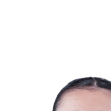
Dove guardare
Programma
Squadre
Classifica
Statistiche
Città ospitanti
Torneo
Media
News
Stagione 2025
❮
Stagione 2025
Stagione 2022