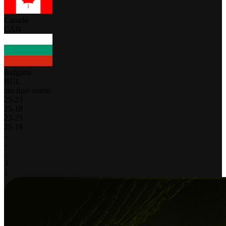
Canada
CAN
Bulgaria
BUL
tuo fuso orario
25
-
23
25
-
18
23
-
25
25
-
18
-
-
-
3
1