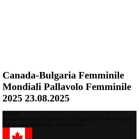
Squadre
Classifica
Statistiche
Città ospitanti
Torneo
Media
News
Stagione 2025
❮
Stagione 2025
Stagione 2022
Canada-Bulgaria Femminile
Mondiali Pallavolo Femminile
2025 23.08.2025
Risultati
Nakhon Ratchasima,
Thailandia
-
23 Ago 2025 -
16:00
Ora locale
Pool E - Fase preliminare - Femminile #9