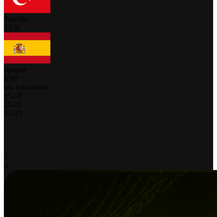
Turchia
TUR
Spagna
ESP
tuo fuso orario
25
-
18
25
-
20
25
-
23
-
-
-
-
3
0