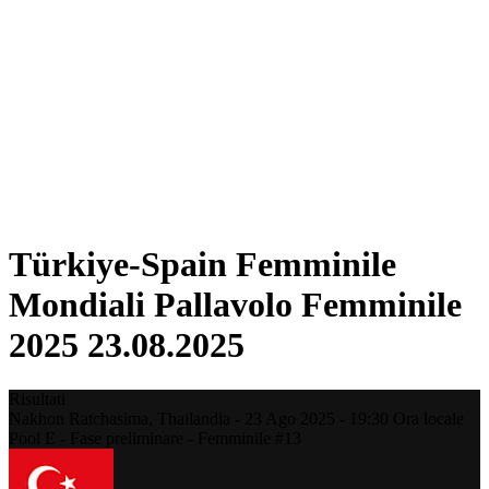
Squadre
Classifica
Statistiche
Città ospitanti
Torneo
Media
News
Stagione 2025
❮
Stagione 2025
Stagione 2022
Türkiye-Spain Femminile
Mondiali Pallavolo Femminile
2025 23.08.2025
Risultati
Nakhon Ratchasima,
Thailandia
-
23 Ago 2025 -
19:30
Ora locale
Pool E - Fase preliminare - Femminile #13