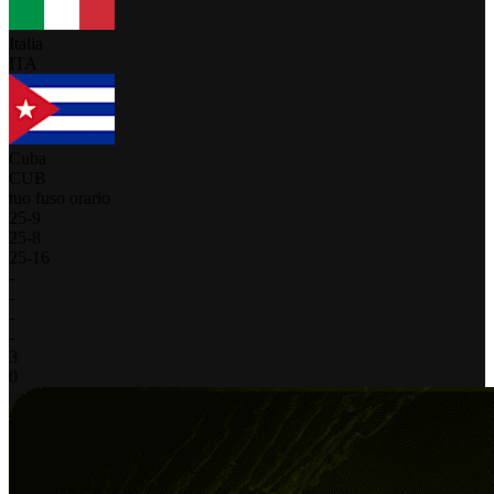
Italia
ITA
Cuba
CUB
tuo fuso orario
25
-
9
25
-
8
25
-
16
-
-
-
-
3
0