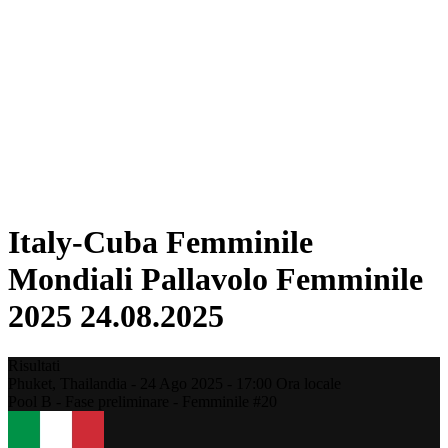
Squadre
Classifica
Statistiche
Città ospitanti
Torneo
Media
News
Stagione 2025
❮
Stagione 2025
Stagione 2022
Italy-Cuba Femminile
Mondiali Pallavolo Femminile
2025 24.08.2025
Risultati
Phuket,
Thailandia
-
24 Ago 2025 -
17:00
Ora locale
Pool B - Fase preliminare - Femminile #20