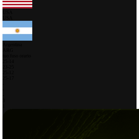
USA
USA
Argentina
ARG
tuo fuso orario
25
-
14
23
-
25
25
-
12
25
-
17
-
-
-
3
1