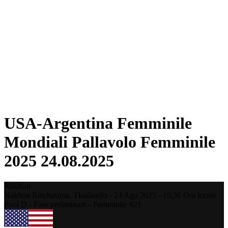
Squadre
Classifica
Statistiche
Città ospitanti
Torneo
Media
News
Stagione 2025
❮
Stagione 2025
Stagione 2022
USA-Argentina Femminile
Mondiali Pallavolo Femminile
2025 24.08.2025
Risultati
Nakhon Ratchasima,
Thailandia
-
24 Ago 2025 -
19:30
Ora locale
Pool D - Fase preliminare - Femminile #21