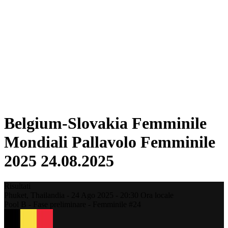
Squadre
Classifica
Statistiche
Città ospitanti
Torneo
Media
News
Stagione 2025
❮
Stagione 2025
Stagione 2022
Belgium-Slovakia Femminile
Mondiali Pallavolo Femminile
2025 24.08.2025
Risultati
Phuket,
Thailandia
-
24 Ago 2025 -
20:30
Ora locale
Pool B - Fase preliminare - Femminile #24