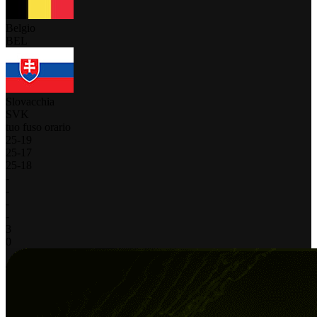
Belgio
BEL
Slovacchia
SVK
tuo fuso orario
25
-
19
25
-
17
25
-
18
-
-
-
-
3
0