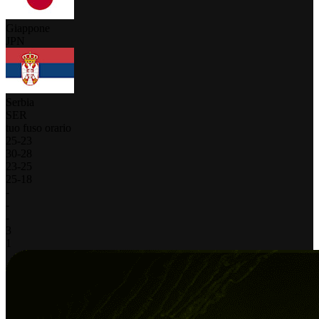
Giappone
JPN
Serbia
SER
tuo fuso orario
25
-
23
30
-
28
23
-
25
25
-
18
-
-
-
3
1