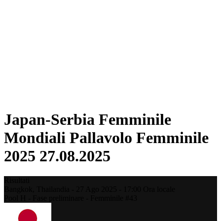
Squadre
Classifica
Statistiche
Città ospitanti
Torneo
Media
News
Stagione 2025
❮
Stagione 2025
Stagione 2022
Japan-Serbia Femminile
Mondiali Pallavolo Femminile
2025 27.08.2025
Risultati
Bangkok,
Thailandia
-
27 Ago 2025 -
17:00
Ora locale
Pool H - Fase preliminare - Femminile #43