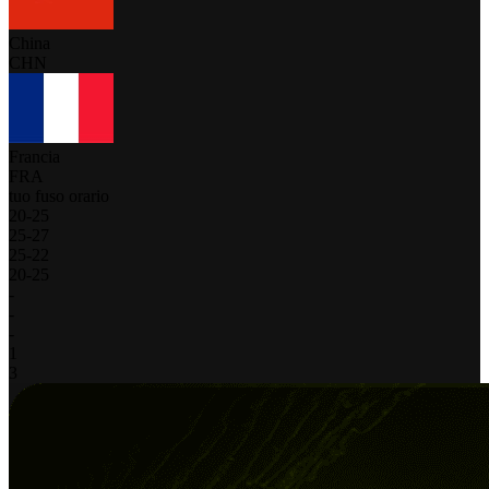
China
CHN
Francia
FRA
tuo fuso orario
20
-
25
25
-
27
25
-
22
20
-
25
-
-
-
1
3