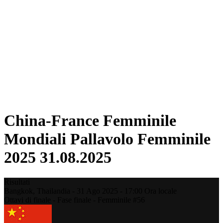
Squadre
Classifica
Statistiche
Città ospitanti
Torneo
Media
News
Stagione 2025
❮
Stagione 2025
Stagione 2022
China-France Femminile
Mondiali Pallavolo Femminile
2025 31.08.2025
Risultati
Bangkok,
Thailandia
-
31 Ago 2025 -
17:00
Ora locale
Ottavi di finale - Fase finale - Femminile #56