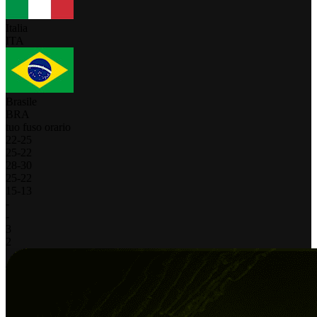
Italia
ITA
Brasile
BRA
tuo fuso orario
22
-
25
25
-
22
28
-
30
25
-
22
15
-
13
-
-
3
2