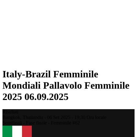
Squadre
Classifica
Statistiche
Città ospitanti
Torneo
Media
News
Stagione 2025
❮
Stagione 2025
Stagione 2022
Italy-Brazil Femminile
Mondiali Pallavolo Femminile
2025 06.09.2025
Risultati
Bangkok,
Thailandia
-
06 Set 2025 -
19:30
Ora locale
Semifinali - Fase finale - Femminile #62