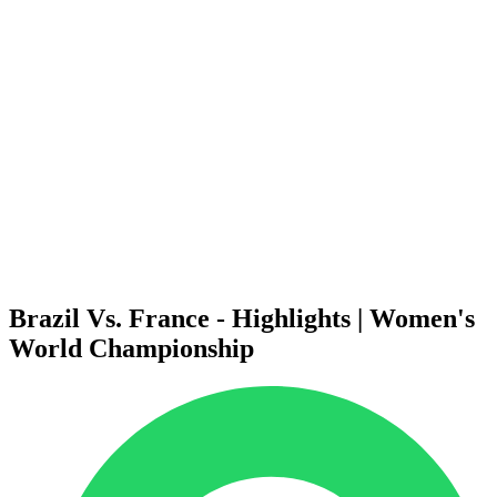
Dove guardare
Programma
Squadre
Classifica
Statistiche
Città ospitanti
Torneo
Media
News
Stagione 2025
❮
Stagione 2025
Stagione 2022
Brazil Vs. France - Highlights | Women's
World Championship