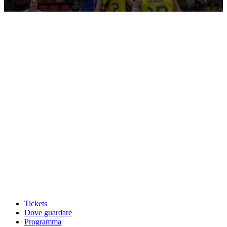
0
seconds
of
10
minutes,
28
seconds
Tickets
Dove guardare
Programma