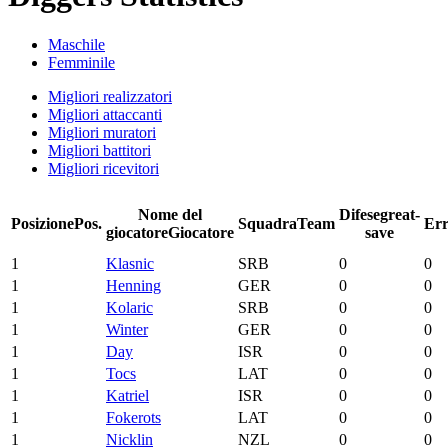
Maschile
Femminile
Migliori realizzatori
Migliori attaccanti
Migliori muratori
Migliori battitori
Migliori ricevitori
Nome del
Difese
great-
Posizione
Pos.
Squadra
Team
Err
giocatore
Giocatore
save
1
Klasnic
SRB
0
0
1
Henning
GER
0
0
1
Kolaric
SRB
0
0
1
Winter
GER
0
0
1
Day
ISR
0
0
1
Tocs
LAT
0
0
1
Katriel
ISR
0
0
1
Fokerots
LAT
0
0
1
Nicklin
NZL
0
0