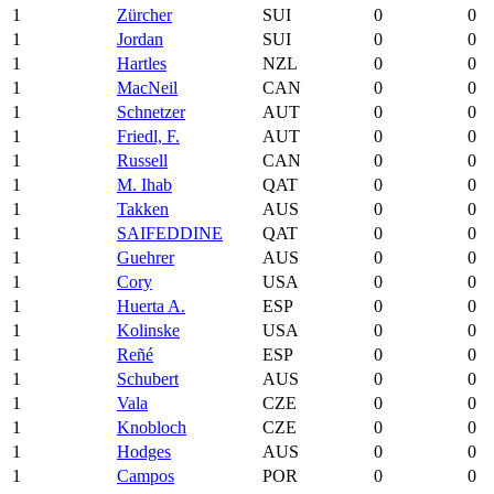
1
Zürcher
SUI
0
0
1
Jordan
SUI
0
0
1
Hartles
NZL
0
0
1
MacNeil
CAN
0
0
1
Schnetzer
AUT
0
0
1
Friedl, F.
AUT
0
0
1
Russell
CAN
0
0
1
M. Ihab
QAT
0
0
1
Takken
AUS
0
0
1
SAIFEDDINE
QAT
0
0
1
Guehrer
AUS
0
0
1
Cory
USA
0
0
1
Huerta A.
ESP
0
0
1
Kolinske
USA
0
0
1
Reñé
ESP
0
0
1
Schubert
AUS
0
0
1
Vala
CZE
0
0
1
Knobloch
CZE
0
0
1
Hodges
AUS
0
0
1
Campos
POR
0
0