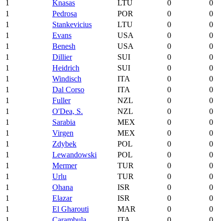
1
Knasas
LTU
0
0
1
Pedrosa
POR
0
0
1
Stankevicius
LTU
0
0
1
Evans
USA
0
0
1
Benesh
USA
0
0
1
Dillier
SUI
0
0
1
Heidrich
SUI
0
0
1
Windisch
ITA
0
0
1
Dal Corso
ITA
0
0
1
Fuller
NZL
0
0
1
O'Dea, S.
NZL
0
0
1
Sarabia
MEX
0
0
1
Virgen
MEX
0
0
1
Zdybek
POL
0
0
1
Lewandowski
POL
0
0
1
Mermer
TUR
0
0
1
Urlu
TUR
0
0
1
Ohana
ISR
0
0
1
Elazar
ISR
0
0
1
El Gharouti
MAR
0
0
1
Carambula
ITA
0
0