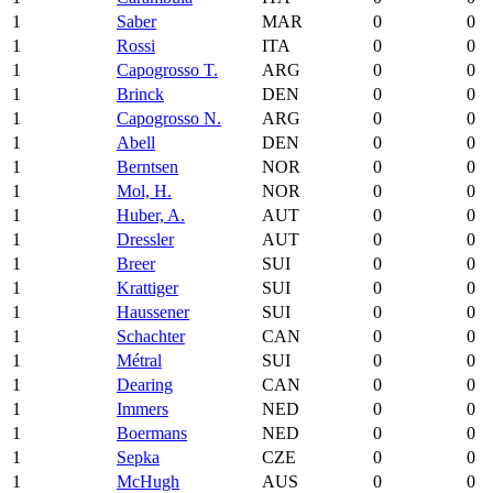
1
Saber
MAR
0
0
1
Rossi
ITA
0
0
1
Capogrosso T.
ARG
0
0
1
Brinck
DEN
0
0
1
Capogrosso N.
ARG
0
0
1
Abell
DEN
0
0
1
Berntsen
NOR
0
0
1
Mol, H.
NOR
0
0
1
Huber, A.
AUT
0
0
1
Dressler
AUT
0
0
1
Breer
SUI
0
0
1
Krattiger
SUI
0
0
1
Haussener
SUI
0
0
1
Schachter
CAN
0
0
1
Métral
SUI
0
0
1
Dearing
CAN
0
0
1
Immers
NED
0
0
1
Boermans
NED
0
0
1
Sepka
CZE
0
0
1
McHugh
AUS
0
0