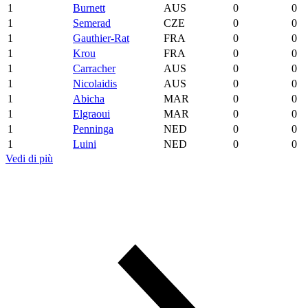
1
Burnett
AUS
0
0
1
Semerad
CZE
0
0
1
Gauthier-Rat
FRA
0
0
1
Krou
FRA
0
0
1
Carracher
AUS
0
0
1
Nicolaidis
AUS
0
0
1
Abicha
MAR
0
0
1
Elgraoui
MAR
0
0
1
Penninga
NED
0
0
1
Luini
NED
0
0
Vedi di più