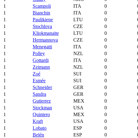
1
Scampoli
ITA
0
1
Bianchin
ITA
0
1
Paulikiene
LTU
0
1
Stochlova
CZE
0
1
Kliokmanaite
LTU
0
1
Hermannova
CZE
0
1
Menegatti
ITA
0
1
Polley
NZL
0
1
Gottardi
ITA
0
1
Zeimann
NZL
0
1
Zoé
SUI
0
1
Esmée
SUI
0
1
Schneider
GER
0
1
Sandra
GER
0
1
Gutierrez
MEX
0
1
Stockman
USA
0
1
Quintero
MEX
0
1
Kraft
USA
0
1
Lobato
ESP
0
1
Belén
ESP
0