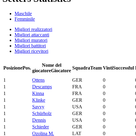
Maschile
Femminile
Migliori realizzatori
Migliori attaccanti
Migliori muratori
Migliori battitori
Migliori ricevitori
Nome del
Posizione
Pos.
Squadra
Team
Vinti
Successful
giocatore
Giocatore
1
Ottens
GER
0
1
Descamps
FRA
0
1
Kinna
FRA
0
1
Klinke
GER
0
1
Savvy
USA
0
1
Schürholz
GER
0
1
Dennis
USA
0
1
Schieder
GER
0
1
Ozolina M.
LAT
0