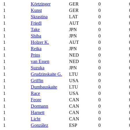
1
Körtzinger
GER
0
1
Kunst
GER
0
1
Skrastina
LAT
0
1
Friedl
AUT
0
1
Take
JPN
0
1
Shiba
JPN
0
1
Holzer K.
AUT
0
1
Reika
JPN
0
1
Prins
NED
0
1
van Essen
NED
0
1
Suzuka
JPN
0
1
Grudzinskaite G.
LTU
0
1
Griffin
USA
0
1
Dumbauskaite
LTU
0
1
Race
USA
0
1
Feore
CAN
0
1
Dormann
CAN
0
1
Harnett
CAN
0
1
Licht
CAN
0
1
González
ESP
0