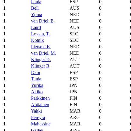
1
Paula
ESP
0
1
Bell
AUS
0
1
Ypma
NED
0
1
van Driel, E.
NED
0
1
Laird
AUS
0
1
Lovsin, T.
SLO
0
1
Kotnik
SLO
0
1
Piersma E.
NED
0
1
van Driel, M.
NED
0
1
Klinger D.
AUT
0
1
Klinger R.
AUT
0
1
Dani
ESP
0
1
Tania
ESP
0
1
Yurika
JPN
0
1
Akiko
JPN
0
1
Parkkinen
FIN
0
1
Ahtiainen
FIN
0
1
Yakki
MAR
0
1
Pereyra
ARG
0
1
Mahassine
MAR
0
1
Gallay
ARG
0