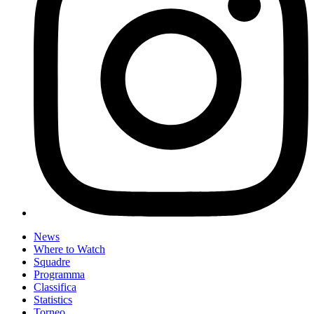
News
Where to Watch
Squadre
Programma
Classifica
Statistics
Torneo