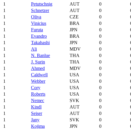
1
Petutschnig
AUT
0
1
Schnetzer
AUT
0
1
Oliva
CZE
0
1
Vinicius
BRA
0
1
Furuta
JPN
0
1
Evandro
BRA
0
1
Takahashi
JPN
0
1
Ali
MDV
0
1
N. Banlue
THA
0
1
J. Surin
THA
0
1
Ahmed
MDV
0
1
Caldwell
USA
0
1
Webber
USA
0
1
Cory
USA
0
1
Roberts
USA
0
1
Nemec
SVK
0
1
Kindl
AUT
0
1
Seiser
AUT
0
1
Jany
SVK
0
1
Kojima
JPN
0