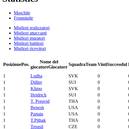
Maschile
Femminile
Migliori realizzatori
Migliori attaccanti
Migliori muratori
Migliori battitori
Migliori ricevitori
Nome del
Posizione
Pos.
Squadra
Team
Vinti
Successful
giocatore
Giocatore
1
Ludha
SVK
0
1
Dillier
SUI
0
1
Klimo
SVK
0
1
Heidrich
SUI
0
1
T. Poravid
THA
0
1
Benesh
USA
0
1
Partain
USA
0
1
T.Pithak
THA
0
1
Trousil
CZE
0