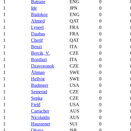
1
Batrane
ENG
0
1
Ide
JPN
0
1
Bialokoz
ENG
0
1
Ahmed
QAT
0
1
Lyneel
FRA
0
1
Daubas
FRA
0
1
Cherif
QAT
0
1
Benzi
ITA
0
1
Bercik, V.
CZE
0
1
Bonifazi
ITA
0
1
Dzavoronok
CZE
0
1
Åhman
SWE
0
1
Hellvig
SWE
0
1
Budinger
USA
0
1
Semerad
CZE
0
1
Sepka
CZE
0
1
Field
USA
0
1
Carracher
AUS
0
1
Nicolaidis
AUS
0
1
Haussener
SUI
0
1
Ohana
ISR
0