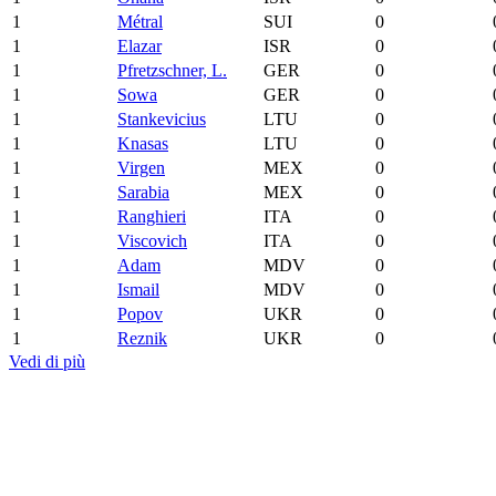
1
Métral
SUI
0
1
Elazar
ISR
0
1
Pfretzschner, L.
GER
0
1
Sowa
GER
0
1
Stankevicius
LTU
0
1
Knasas
LTU
0
1
Virgen
MEX
0
1
Sarabia
MEX
0
1
Ranghieri
ITA
0
1
Viscovich
ITA
0
1
Adam
MDV
0
1
Ismail
MDV
0
1
Popov
UKR
0
1
Reznik
UKR
0
Vedi di più