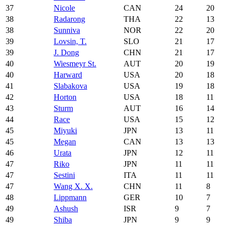
37
Nicole
CAN
24
20
38
Radarong
THA
22
13
38
Sunniva
NOR
22
20
39
Lovsin, T.
SLO
21
17
39
J. Dong
CHN
21
17
40
Wiesmeyr St.
AUT
20
19
40
Harward
USA
20
18
41
Slabakova
USA
19
18
42
Horton
USA
18
11
43
Sturm
AUT
16
14
44
Race
USA
15
12
45
Miyuki
JPN
13
11
45
Megan
CAN
13
13
46
Urata
JPN
12
11
47
Riko
JPN
11
11
47
Sestini
ITA
11
11
47
Wang X. X.
CHN
11
8
48
Lippmann
GER
10
7
49
Ashush
ISR
9
7
49
Shiba
JPN
9
9