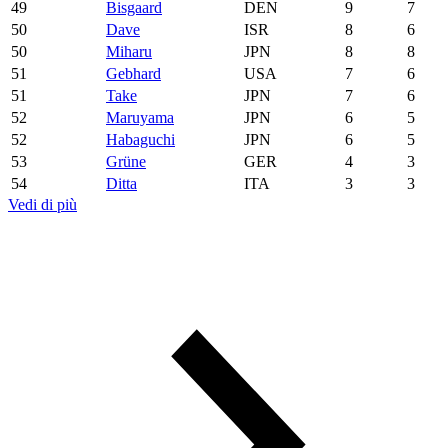
49
Bisgaard
DEN
9
7
50
Dave
ISR
8
6
50
Miharu
JPN
8
8
51
Gebhard
USA
7
6
51
Take
JPN
7
6
52
Maruyama
JPN
6
5
52
Habaguchi
JPN
6
5
53
Grüne
GER
4
3
54
Ditta
ITA
3
3
Vedi di più