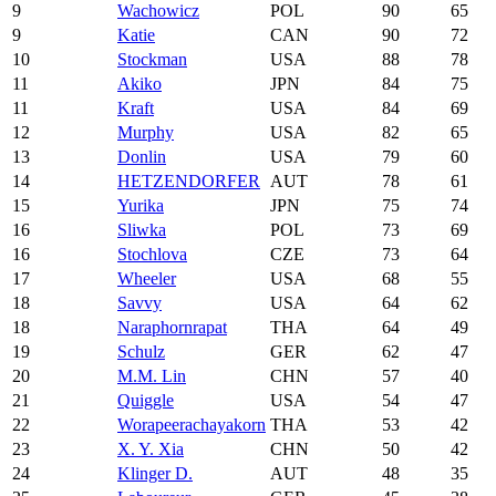
9
Wachowicz
POL
90
65
9
Katie
CAN
90
72
10
Stockman
USA
88
78
11
Akiko
JPN
84
75
11
Kraft
USA
84
69
12
Murphy
USA
82
65
13
Donlin
USA
79
60
14
HETZENDORFER
AUT
78
61
15
Yurika
JPN
75
74
16
Sliwka
POL
73
69
16
Stochlova
CZE
73
64
17
Wheeler
USA
68
55
18
Savvy
USA
64
62
18
Naraphornrapat
THA
64
49
19
Schulz
GER
62
47
20
M.M. Lin
CHN
57
40
21
Quiggle
USA
54
47
22
Worapeerachayakorn
THA
53
42
23
X. Y. Xia
CHN
50
42
24
Klinger D.
AUT
48
35