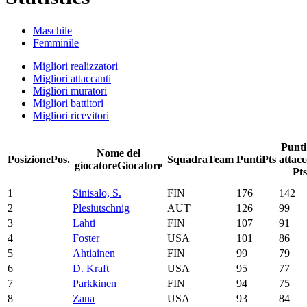
Maschile
Femminile
Migliori realizzatori
Migliori attaccanti
Migliori muratori
Migliori battitori
Migliori ricevitori
Punti
Nome del
Posizione
Pos.
Squadra
Team
Punti
Pts
attac
giocatore
Giocatore
Pts
1
Sinisalo, S.
FIN
176
142
2
Plesiutschnig
AUT
126
99
3
Lahti
FIN
107
91
4
Foster
USA
101
86
5
Ahtiainen
FIN
99
79
6
D. Kraft
USA
95
77
7
Parkkinen
FIN
94
75
8
Zana
USA
93
84