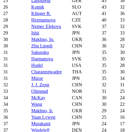
25
Laboureur
GER
45
38
26
Kotnik
SLO
43
32
27
Klinger R.
AUT
41
36
28
Hermannova
CZE
40
33
29
Nemec Elekova
SVK
37
32
29
Ishii
JPN
37
33
30
Makhno, In.
UKR
36
28
30
Zhu Lingdi
CHN
36
32
31
Sakurako
JPN
35
30
31
Harmanova
SVK
35
30
31
Hodel
USA
35
28
31
Charanrutwadee
THA
35
30
31
Mizoe
JPN
35
34
32
J. J. Zeng
CHN
32
31
33
Olimstad
NOR
31
25
34
McKay
CAN
30
24
34
Wang
CHN
30
22
35
Makhno, Ir.
UKR
29
24
36
Yuan Lvwen
CHN
25
16
37
Murakami
JPN
24
17
37
Windeleff
DEN
24
18