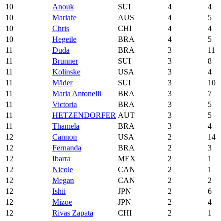
10
Anouk
SUI
4
4
10
Mariafe
AUS
4
5
10
Chris
CHI
4
4
10
Hegeile
BRA
4
5
11
Duda
BRA
3
11
11
Brunner
SUI
3
8
11
Kolinske
USA
3
4
11
Mäder
SUI
3
10
11
Maria Antonelli
BRA
3
7
11
Victoria
BRA
3
5
11
HETZENDORFER
AUT
3
5
11
Thamela
BRA
3
4
12
Cannon
USA
2
14
12
Fernanda
BRA
2
3
12
Ibarra
MEX
2
1
12
Nicole
CAN
2
1
12
Megan
CAN
2
2
12
Ishii
JPN
2
6
12
Mizoe
JPN
2
4
12
Rivas Zapata
CHI
2
1