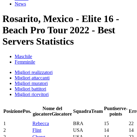
News
Rosarito, Mexico - Elite 16 -
Beach Pro Tour 2022 - Best
Servers Statistics
Maschile
Femminile
Migliori realizzatori
Migliori attaccanti
Migliori muratori
Migliori battitori
Migliori ricevitori
Nome del
Punti
serve-
Posizione
Pos.
Squadra
Team
Err
giocatore
Giocatore
points
1
Rebecca
BRA
15
22
2
Flint
USA
14
14
2
Cheng
USA
14
22