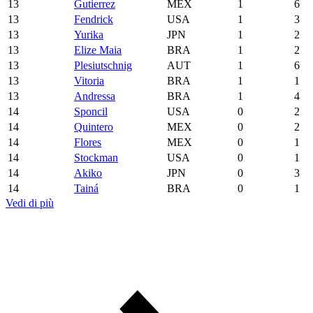
13
Gutierrez
MEX
1
6
13
Fendrick
USA
1
3
13
Yurika
JPN
1
2
13
Elize Maia
BRA
1
2
13
Plesiutschnig
AUT
1
6
13
Vitoria
BRA
1
1
13
Andressa
BRA
1
4
14
Sponcil
USA
0
2
14
Quintero
MEX
0
2
14
Flores
MEX
0
1
14
Stockman
USA
0
1
14
Akiko
JPN
0
3
14
Tainá
BRA
0
1
Vedi di più