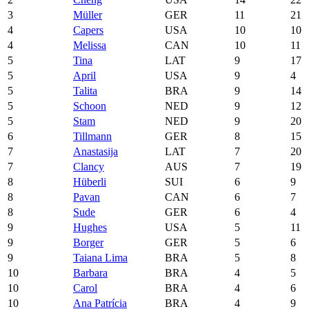
3
Müller
GER
11
21
4
Capers
USA
10
10
4
Melissa
CAN
10
11
5
Tina
LAT
9
17
5
April
USA
9
4
5
Talita
BRA
9
14
5
Schoon
NED
9
12
5
Stam
NED
9
20
6
Tillmann
GER
8
15
7
Anastasija
LAT
7
20
7
Clancy
AUS
7
19
8
Hüberli
SUI
6
9
8
Pavan
CAN
6
7
8
Sude
GER
6
4
9
Hughes
USA
5
11
9
Borger
GER
5
6
9
Taiana Lima
BRA
5
8
10
Barbara
BRA
4
5
10
Carol
BRA
4
6
10
Ana Patrícia
BRA
4
9