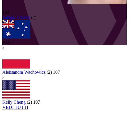
134
Taliqua
Clancy
(
2
)
AUS
2
Aleksandra Wachowicz
(
2
)
107
3
Kelly Cheng
(
2
)
107
VEDI TUTTI