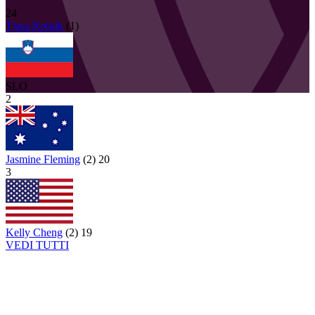
24
Tjasa
Kotnik
(
1
)
SLO
2
Jasmine Fleming
(
2
)
20
3
Kelly Cheng
(
2
)
19
VEDI TUTTI