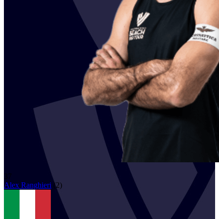
37
Alex
Ranghieri
(
2
)