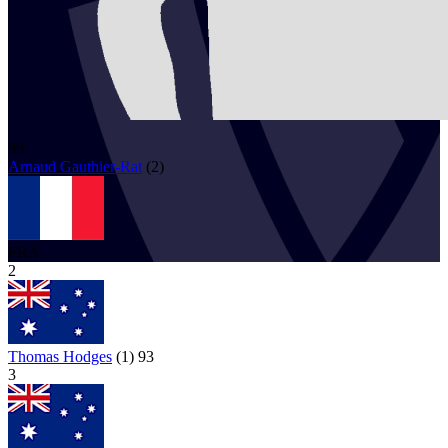
99
Arnaud
Gauthier-Rat
(
2
)
FRA
2
Thomas Hodges
(
1
)
93
3