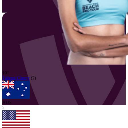
101
Taliqua
Clancy
(
2
)
AUS
2