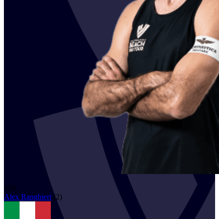
126
Alex
Ranghieri
(
2
)