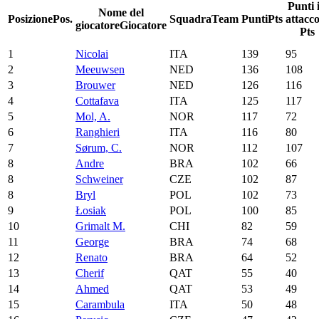
Punti 
Nome del
Posizione
Pos.
Squadra
Team
Punti
Pts
attacc
giocatore
Giocatore
Pts
1
Nicolai
ITA
139
95
2
Meeuwsen
NED
136
108
3
Brouwer
NED
126
116
4
Cottafava
ITA
125
117
5
Mol, A.
NOR
117
72
6
Ranghieri
ITA
116
80
7
Sørum, C.
NOR
112
107
8
Andre
BRA
102
66
8
Schweiner
CZE
102
87
8
Bryl
POL
102
73
9
Łosiak
POL
100
85
10
Grimalt M.
CHI
82
59
11
George
BRA
74
68
12
Renato
BRA
64
52
13
Cherif
QAT
55
40
14
Ahmed
QAT
53
49
15
Carambula
ITA
50
48