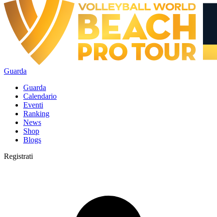
Guarda
Guarda
Calendario
Eventi
Ranking
News
Shop
Blogs
Registrati