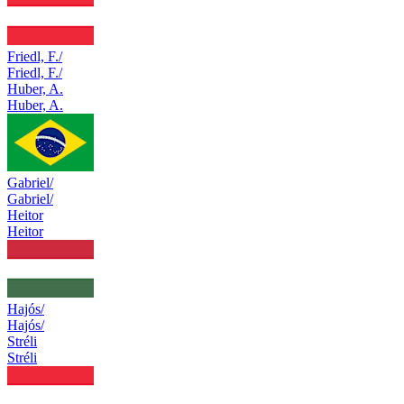
Friedl, F./
Friedl, F./
Huber, A.
Huber, A.
Gabriel/
Gabriel/
Heitor
Heitor
Hajós/
Hajós/
Stréli
Stréli