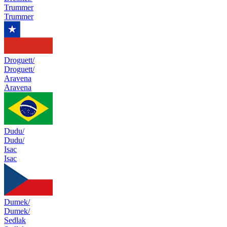
Trummer
Trummer
Droguett/
Droguett/
Aravena
Aravena
Dudu/
Dudu/
Isac
Isac
Dumek/
Dumek/
Sedlak