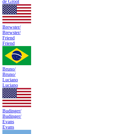
de Groot
Brewster/
Brewster/
Friend
Friend
Bruno/
Bruno/
Luciano
Luciano
Budinger/
Budinger/
Evans
Evans