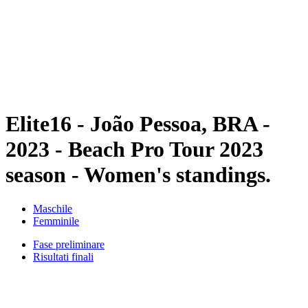
ritorna alla Home di BPT
Dove guardare
Squadre
Programma
Classifica
Statistiche
Torneo
News
Elite16 - João Pessoa, BRA -
2023 - Beach Pro Tour 2023
season - Women's standings.
Maschile
Femminile
Fase preliminare
Risultati finali