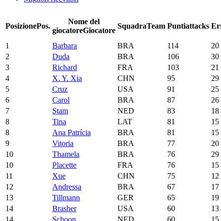
Nome del
Posizione
Pos.
Squadra
Team
Punti
attacks
Er
giocatore
Giocatore
1
Barbara
BRA
114
20
2
Duda
BRA
106
30
3
Richard
FRA
103
21
4
X. Y. Xia
CHN
95
29
5
Cruz
USA
91
25
6
Carol
BRA
87
26
7
Stam
NED
83
18
8
Tina
LAT
81
15
8
Ana Patrícia
BRA
81
15
9
Vitoria
BRA
77
20
10
Thamela
BRA
76
29
10
Placette
FRA
76
15
11
Xue
CHN
75
12
12
Andressa
BRA
67
17
13
Tillmann
GER
65
19
14
Brasher
USA
60
13
14
Schoon
NED
60
15