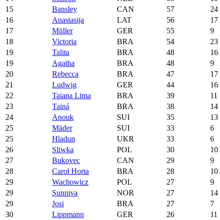
15
Bansley
CAN
57
24
16
Anastasija
LAT
56
17
17
Müller
GER
55
9
18
Victoria
BRA
54
23
19
Talita
BRA
48
16
19
Agatha
BRA
48
9
20
Rebecca
BRA
47
17
21
Ludwig
GER
44
16
22
Taiana Lima
BRA
39
11
23
Tainá
BRA
38
14
24
Anouk
SUI
35
13
25
Mäder
SUI
33
6
25
Hladun
UKR
33
6
26
Sliwka
POL
30
10
27
Bukovec
CAN
29
9
28
Carol Horta
BRA
28
10
29
Wachowicz
POL
27
9
29
Sunniva
NOR
27
14
29
Josi
BRA
27
7
30
Lippmann
GER
26
11