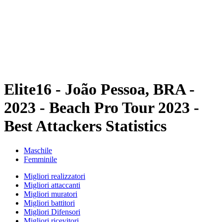
ritorna alla Home di BPT
Dove guardare
Squadre
Programma
Classifica
Statistiche
Torneo
News
Elite16 - João Pessoa, BRA -
2023 - Beach Pro Tour 2023 -
Best Attackers Statistics
Maschile
Femminile
Migliori realizzatori
Migliori attaccanti
Migliori muratori
Migliori battitori
Migliori Difensori
Migliori ricevitori