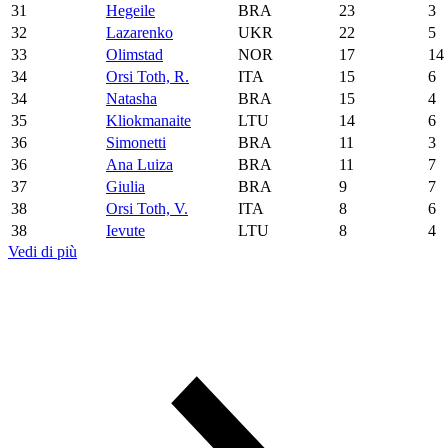
31
Hegeile
BRA
23
3
32
Lazarenko
UKR
22
5
33
Olimstad
NOR
17
14
34
Orsi Toth, R.
ITA
15
6
34
Natasha
BRA
15
4
35
Kliokmanaite
LTU
14
6
36
Simonetti
BRA
11
3
36
Ana Luiza
BRA
11
7
37
Giulia
BRA
9
7
38
Orsi Toth, V.
ITA
8
6
38
Ievute
LTU
8
4
Vedi di più