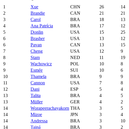
1
Xue
CHN
26
14
2
Brandie
CAN
21
21
3
Carol
BRA
18
13
4
Ana Patrícia
BRA
17
12
5
Donlin
USA
15
25
6
Brasher
USA
13
12
6
Pavan
CAN
13
15
7
Cheng
USA
12
9
8
Stam
NED
11
19
9
Wachowicz
POL
10
8
9
Esmée
SUI
10
6
10
Thamela
BRA
9
9
11
Cannon
USA
7
8
12
Dani
ESP
5
4
13
Talita
BRA
4
5
13
Müller
GER
4
2
14
Worapeerachayakorn
THA
3
5
14
Mizoe
JPN
3
4
14
Andressa
BRA
3
10
14
Tainá
BRA
3
2