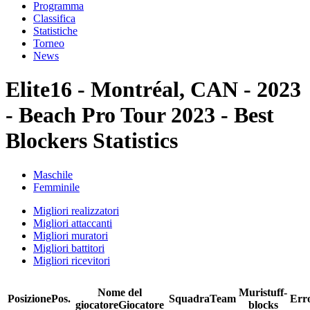
Programma
Classifica
Statistiche
Torneo
News
Elite16 - Montréal, CAN - 2023
- Beach Pro Tour 2023 - Best
Blockers Statistics
Maschile
Femminile
Migliori realizzatori
Migliori attaccanti
Migliori muratori
Migliori battitori
Migliori ricevitori
Nome del
Muri
stuff-
Posizione
Pos.
Squadra
Team
Err
giocatore
Giocatore
blocks