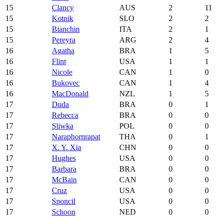
15
Clancy
AUS
2
11
15
Kotnik
SLO
2
2
15
Bianchin
ITA
2
1
15
Pereyra
ARG
2
4
16
Agatha
BRA
1
5
16
Flint
USA
1
1
16
Nicole
CAN
1
0
16
Bukovec
CAN
1
4
16
MacDonald
NZL
1
5
17
Duda
BRA
0
1
17
Rebecca
BRA
0
0
17
Sliwka
POL
0
0
17
Naraphornrapat
THA
0
1
17
X. Y. Xia
CHN
0
0
17
Hughes
USA
0
0
17
Barbara
BRA
0
0
17
McBain
CAN
0
0
17
Cruz
USA
0
0
17
Sponcil
USA
0
0
17
Schoon
NED
0
0