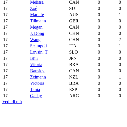
17
Melissa
CAN
0
0
17
Zoé
SUI
0
0
17
Mariafe
AUS
0
1
17
Tillmann
GER
0
0
17
Megan
CAN
0
0
17
J. Dong
CHN
0
0
17
Wang
CHN
0
7
17
Scampoli
ITA
0
1
17
Lovsin, T.
SLO
0
0
17
Ishii
JPN
0
0
17
Vitoria
BRA
0
0
17
Bansley
CAN
0
0
17
Zeimann
NZL
0
1
17
Victoria
BRA
0
0
17
Tania
ESP
0
0
17
Gallay
ARG
0
0
Vedi di più