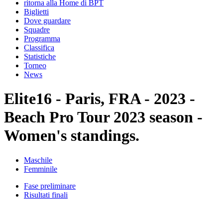
ritorna alla Home di BPT
Biglietti
Dove guardare
Squadre
Programma
Classifica
Statistiche
Torneo
News
Elite16 - Paris, FRA - 2023 -
Beach Pro Tour 2023 season -
Women's standings.
Maschile
Femminile
Fase preliminare
Risultati finali