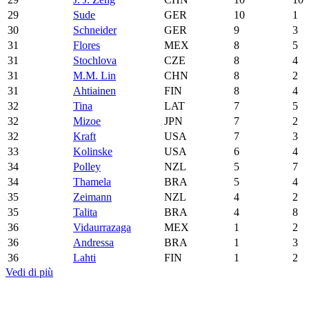
29
Sude
GER
10
1
30
Schneider
GER
9
3
31
Flores
MEX
8
5
31
Stochlova
CZE
8
4
31
M.M. Lin
CHN
8
2
31
Ahtiainen
FIN
8
4
32
Tina
LAT
7
5
32
Mizoe
JPN
7
2
32
Kraft
USA
7
3
33
Kolinske
USA
6
4
34
Polley
NZL
5
7
34
Thamela
BRA
5
4
35
Zeimann
NZL
4
2
35
Talita
BRA
4
8
36
Vidaurrazaga
MEX
1
2
36
Andressa
BRA
1
3
36
Lahti
FIN
1
2
Vedi di più