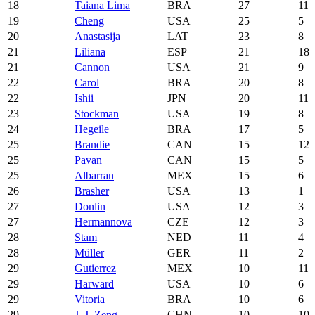
18
Taiana Lima
BRA
27
11
19
Cheng
USA
25
5
20
Anastasija
LAT
23
8
21
Liliana
ESP
21
18
21
Cannon
USA
21
9
22
Carol
BRA
20
8
22
Ishii
JPN
20
11
23
Stockman
USA
19
8
24
Hegeile
BRA
17
5
25
Brandie
CAN
15
12
25
Pavan
CAN
15
5
25
Albarran
MEX
15
6
26
Brasher
USA
13
1
27
Donlin
USA
12
3
27
Hermannova
CZE
12
3
28
Stam
NED
11
4
28
Müller
GER
11
2
29
Gutierrez
MEX
10
11
29
Harward
USA
10
6
29
Vitoria
BRA
10
6
29
J. J. Zeng
CHN
10
10