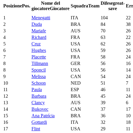
Nome del
Difese
great-
Posizione
Pos.
Squadra
Team
Err
giocatore
Giocatore
save
1
Menegatti
ITA
104
22
2
Duda
BRA
84
38
3
Mariafe
AUS
70
26
4
Richard
FRA
63
22
5
Cruz
USA
62
26
6
Hughes
USA
59
26
7
Placette
FRA
58
24
8
Tillmann
GER
56
16
8
Sponcil
USA
56
14
9
Melissa
CAN
54
24
10
Schoon
NED
51
7
11
Paula
ESP
46
11
12
Barbara
BRA
45
24
13
Clancy
AUS
39
6
14
Bukovec
CAN
37
17
15
Ana Patrícia
BRA
36
10
16
Gottardi
ITA
32
18
17
Flint
USA
29
11