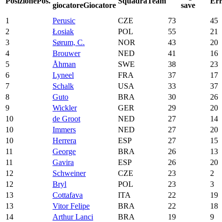
Posizione
Pos.
Squadra
Team
Err
giocatore
Giocatore
save
1
Perusic
CZE
73
45
2
Łosiak
POL
55
21
3
Sørum, C.
NOR
43
20
4
Brouwer
NED
41
16
5
Åhman
SWE
38
23
6
Lyneel
FRA
37
17
7
Schalk
USA
33
37
8
Guto
BRA
30
26
9
Wickler
GER
29
20
10
de Groot
NED
27
14
10
Immers
NED
27
20
10
Herrera
ESP
27
15
11
George
BRA
26
13
11
Gavira
ESP
26
20
12
Schweiner
CZE
23
2
12
Bryl
POL
23
3
13
Cottafava
ITA
22
19
13
Vitor Felipe
BRA
22
18
14
Arthur Lanci
BRA
19
9