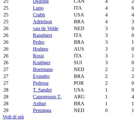
25
Dearing
CAN
4
2
25
Lupo
ITA
4
6
25
Crabb
USA
4
4
25
Adrielson
BRA
4
3
26
van de Velde
NED
3
0
26
Ranghieri
ITA
3
0
26
Pedro
BRA
3
1
26
Hodges
AUS
3
0
26
Rossi
ITA
3
1
26
Krattiger
SUI
3
0
27
Boermans
NED
2
2
27
Evandro
BRA
2
2
27
Pedrosa
POR
2
0
28
T. Sander
USA
1
0
28
Capogrosso T.
ARG
1
4
28
Arthur
BRA
1
1
29
Penninga
NED
0
1
Vedi di più