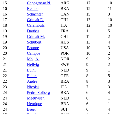
15
Capogrosso N.
ARG
17
10
16
Renato
BRA
15
11
16
Schachter
CAN
15
3
17
Grimalt E.
CHI
13
10
18
Carambula
ITA
12
10
19
Daubas
FRA
11
5
19
Grimalt M.
CHI
11
2
19
Schubert
AUS
11
4
20
Bourne
USA
10
3
20
Campos
POR
10
2
21
Mol, A.
NOR
9
2
21
Hellvig
SWE
9
2
21
Luini
NED
9
1
22
Ehlers
GER
8
5
22
Andre
BRA
8
3
23
Nicolai
ITA
7
3
24
Pedro Solberg
BRA
6
4
24
Meeuwsen
NED
6
1
24
Henrique
BRA
6
1
24
Breer
SUI
6
4