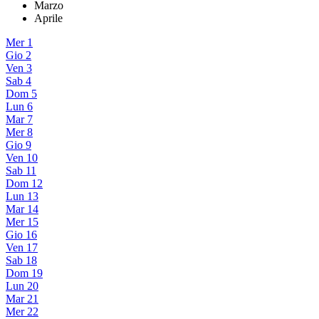
Marzo
Aprile
Mer
1
Gio
2
Ven
3
Sab
4
Dom
5
Lun
6
Mar
7
Mer
8
Gio
9
Ven
10
Sab
11
Dom
12
Lun
13
Mar
14
Mer
15
Gio
16
Ven
17
Sab
18
Dom
19
Lun
20
Mar
21
Mer
22