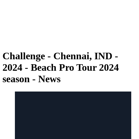
ritorna alla Home di BPT
Dove guardare
Squadre
Programma
Classifica
Statistiche
Torneo
News
Challenge - Chennai, IND -
2024 - Beach Pro Tour 2024
season - News